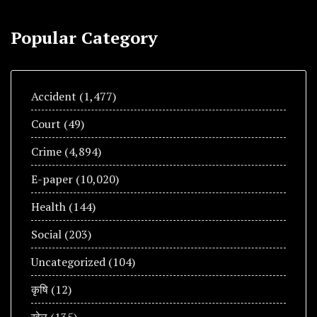
Popular Category
Accident
(1,477)
Court
(49)
Crime
(4,894)
E-paper
(10,020)
Health
(144)
Social
(203)
Uncategorized
(104)
कृषि
(12)